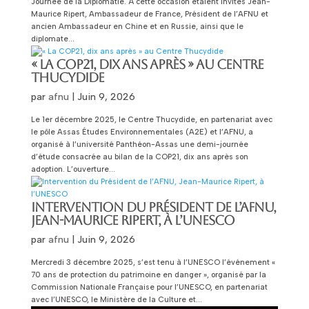
Journée de la Diplomatie. À cette occasion étaient invités Jean-
Maurice Ripert, Ambassadeur de France, Président de l’AFNU et
ancien Ambassadeur en Chine et en Russie, ainsi que le
diplomate...
« LA COP21, DIX ANS APRÈS » AU CENTRE
THUCYDIDE
par
afnu
|
Juin 9, 2026
Le 1er décembre 2025, le Centre Thucydide, en partenariat avec
le pôle Assas Études Environnementales (A2E) et l’AFNU, a
organisé à l’université Panthéon-Assas une demi-journée
d’étude consacrée au bilan de la COP21, dix ans après son
adoption. L’ouverture...
INTERVENTION DU PRÉSIDENT DE L’AFNU,
JEAN-MAURICE RIPERT, À L’UNESCO
par
afnu
|
Juin 9, 2026
Mercredi 3 décembre 2025, s’est tenu à l’UNESCO l’événement «
70 ans de protection du patrimoine en danger », organisé par la
Commission Nationale Française pour l’UNESCO, en partenariat
avec l’UNESCO, le Ministère de la Culture et...