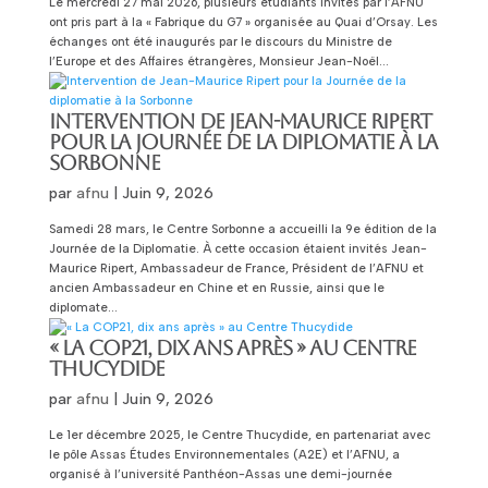
Le mercredi 27 mai 2026, plusieurs étudiants invités par l’AFNU
ont pris part à la « Fabrique du G7 » organisée au Quai d’Orsay. Les
échanges ont été inaugurés par le discours du Ministre de
l’Europe et des Affaires étrangères, Monsieur Jean-Noël...
INTERVENTION DE JEAN-MAURICE RIPERT
POUR LA JOURNÉE DE LA DIPLOMATIE À LA
SORBONNE
par
afnu
|
Juin 9, 2026
Samedi 28 mars, le Centre Sorbonne a accueilli la 9e édition de la
Journée de la Diplomatie. À cette occasion étaient invités Jean-
Maurice Ripert, Ambassadeur de France, Président de l’AFNU et
ancien Ambassadeur en Chine et en Russie, ainsi que le
diplomate...
« LA COP21, DIX ANS APRÈS » AU CENTRE
THUCYDIDE
par
afnu
|
Juin 9, 2026
Le 1er décembre 2025, le Centre Thucydide, en partenariat avec
le pôle Assas Études Environnementales (A2E) et l’AFNU, a
organisé à l’université Panthéon-Assas une demi-journée