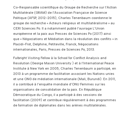
Co-Responsable scientifique du Groupe de Recherche sur l’Action
Multilatérale (GRAM) de l’Association Française de Science
Politique (AFSP, 2012-2015), Charles Tenenbaum coordonne le
groupe de recherche « Acteurs religieux et multilatéralisme » au
CERI Sciences Po. Il a notamment publié l’ouvrage L’Union
européenne et la paix aux Presses de Sciences Po (2017) ainsi
que « Négociations et Médiation dans la résolution des conflits » in
Placidi-Frot, Delphine, Petiteville, Franck, Négociations
internationales, Paris, Presses de Sciences Po, 2013.
Fulbright Visiting Fellow à la School for Conflict Analysis and
Resolution (George Mason University ) et à l’International Peace
Institute à New York en 2005, Charles Tenenbaum a participé, en
2013 à un programme de facilitation associant les Nations unies
et une ONG de médiation internationale (Mali, Burundi). En 2011,
il a contribué à l’enquête mondiale d’ONU Femmes sur les
organisations de consolidation de la paix. En République
Démocratique du Congo, il a participé à des sessions de
facilitation (2009) et contribue régulièrement à des programmes
de formation de diplomates dans les arènes multilatérales.