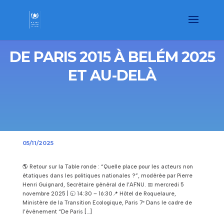
DE PARIS 2015 À BELÉM 2025
ET AU-DELÀ
05/11/2025
🌎 Retour sur la Table ronde : “Quelle place pour les acteurs non
étatiques dans les politiques nationales ?”, modérée par Pierre
Henri Guignard, Secrétaire général de l’AFNU. 📅 mercredi 5
novembre 2025 | 🕤 14:30 – 16:30📍 Hôtel de Roquelaure,
Ministère de la Transition Ecologique, Paris 7ᵉ Dans le cadre de
l’événement “De Paris […]