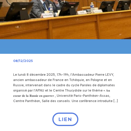
08/12/2025
Le lundi 8 décembre 2025, 17h-19h, l’Ambassadeur Pierre LEVY,
ancien ambassadeur de France en Tchéquie, en Pologne et en
Russie, intervenait dans le cadre du cycle Paroles de diplomates
organisé par l’AFNU et le Centre Thucydide sur le thème « 𝐀𝐮
𝐜𝐨𝐞𝐮𝐫 𝐝𝐞 𝐥𝐚 𝐑𝐮𝐬𝐬𝐢𝐞 𝐞𝐧 𝐠𝐮𝐞𝐫𝐫𝐞« , Université Paris-Panthéon-Assas,
Centre Panthéon, Salle des conseils. Une conférence introduite […]
LIEN