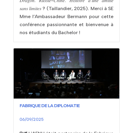
𝐷𝑟𝑎𝑔𝑜𝑛. 𝑅𝑢𝑠𝑠𝑖𝑒-𝐶ℎ𝑖𝑛𝑒. 𝐻𝑖𝑠𝑡𝑜𝑖𝑟𝑒 𝑑’𝑢𝑛𝑒 𝑎𝑚𝑖𝑡𝑖𝑒́
𝑠𝑎𝑛𝑠 𝑙𝑖𝑚𝑖𝑡𝑒𝑠 ? (Taillandier, 2025). Merci à SE
Mme l’Ambassadeur Bermann pour cette
conférence passionnante et bienvenue à
nos étudiants du Bachelor !
FABRIQUE DE LA DIPLOMATIE
06/09/2025