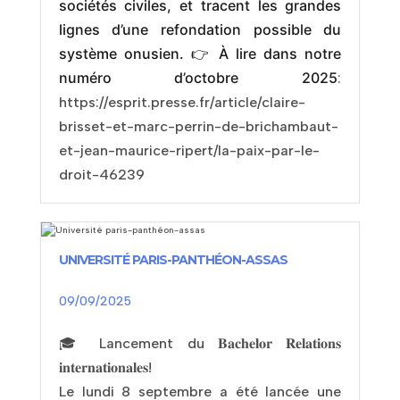
sociétés civiles, et tracent les grandes
lignes d’une refondation possible du
système onusien. 👉 À lire dans notre
numéro d’octobre 2025
:
https://esprit.presse.fr/article/claire-
brisset-et-marc-perrin-de-brichambaut-
et-jean-maurice-ripert/la-paix-par-le-
droit-46239
UNIVERSITÉ PARIS-PANTHÉON-ASSAS
09/09/2025
🎓 Lancement du 𝐁𝐚𝐜𝐡𝐞𝐥𝐨𝐫 𝐑𝐞𝐥𝐚𝐭𝐢𝐨𝐧𝐬
𝐢𝐧𝐭𝐞𝐫𝐧𝐚𝐭𝐢𝐨𝐧𝐚𝐥𝐞𝐬!
Le lundi 8 septembre a été lancée une