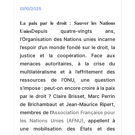
01/10/2025
𝐋𝐚 𝐩𝐚𝐢𝐱 𝐩𝐚𝐫 𝐥𝐞 𝐝𝐫𝐨𝐢𝐭 : 𝐒𝐚𝐮𝐯𝐞𝐫 𝐥𝐞𝐬 𝐍𝐚𝐭𝐢𝐨𝐧𝐬
𝐔𝐧𝐢𝐞𝐬
Depuis quatre-vingts ans,
l’Organisation des Nations unies incarne
l’espoir d’un monde fondé sur le droit, la
justice et la coopération. Face aux
menaces autoritaires, à la crise du
multilatéralisme et à l’effritement des
ressources de l’ONU, une question
s’impose : peut-on encore croire à la paix
par le droit ?
Claire Brisset,
Marc Perrin
de Brichambaut
et
Jean-Maurice Ripert
,
membres de l’
Association Française pour
les Nations Unies (AFNU)
, appellent à
une mobilisation des États et des